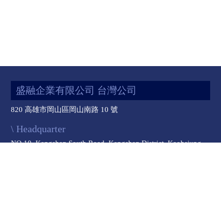
盛融企業有限公司 台灣公司
820 高雄市岡山區岡山南路 10 號
\ Headquarter
NO.10, Kangshan South Road, Kangshan District, Kaohsiung
City 820, Taiwan
TEL : 886-7-6261398 FAX : 886-7-6261397
E-mail :
sales@aimreachfasteners.com